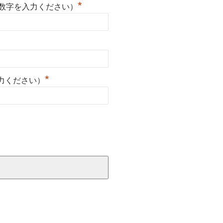
*
英数字を入力ください）
*
力ください）