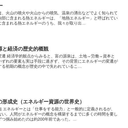
ー
は、火山の噴火や火山からの噴気、温泉の湧出などでよく知られて
内部に含まれる熱エネルギーは、「地熱エネルギー」と呼ばれてい
に含まれる熱エネルギーのうち、我々が取り出…
源と経済の歴史的概観
変遷 経済学的観点からみると、富の源泉は、土地→労働→資本と
いずれの要素も実は手段に過ぎず、その背景にエネルギーの変遷が
する初期の概念が歴史の中で失われているこ…
の形成史（エネルギー資源の世界史）
知 エネルギーとは「仕事をする能力」と一般的に定義されるが、
ない。人間がエネルギーの概念を構築するまでに多くの時間を要し
つ掴み始めたのは約200年前であった。…