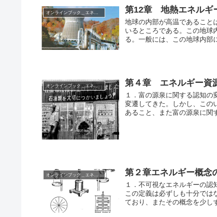
第12章 地熱エネルギ
オンラインブック＿エネルギー資源
地球の内部が高温であること
いるところである。この地球
る。一般には、この地球内部
第４章 エネルギー資
オンラインブック＿エネルギー資源
１．富の源泉に関する認知の
変遷してきた。しかし、この
あること、また富の源泉に関
第２章エネルギー概念
オンラインブック＿エネルギー資源
１．不可視なエネルギーの認
この定義は必ずしも十分では
ており、またその概念を少しず