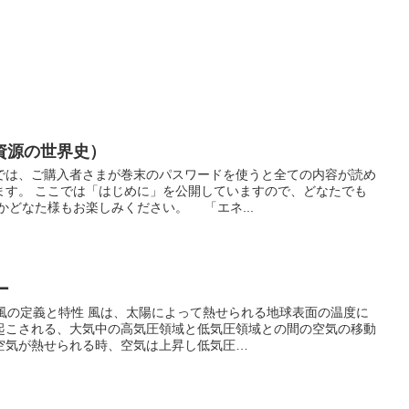
資源の世界史）
では、ご購入者さまが巻末のパスワードを使うと全ての内容が読め
ます。 ここでは「はじめに」を公開していますので、どなたでも
かどなた様もお楽しみください。 「エネ...
ー
然風の定義と特性 風は、太陽によって熱せられる地球表面の温度に
起こされる、大気中の高気圧領域と低気圧領域との間の空気の移動
空気が熱せられる時、空気は上昇し低気圧…