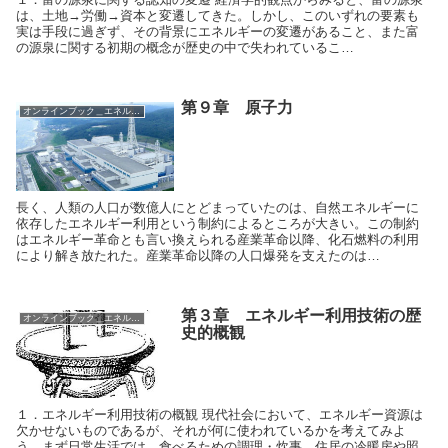
は、土地→労働→資本と変遷してきた。しかし、このいずれの要素も
実は手段に過ぎず、その背景にエネルギーの変遷があること、また富
の源泉に関する初期の概念が歴史の中で失われているこ…
第９章 原子力
オンラインブック＿エネルギー資源
長く、人類の人口が数億人にとどまっていたのは、自然エネルギーに
依存したエネルギー利用という制約によるところが大きい。この制約
はエネルギー革命とも言い換えられる産業革命以降、化石燃料の利用
により解き放たれた。産業革命以降の人口爆発を支えたのは…
第３章 エネルギー利用技術の歴
オンラインブック＿エネルギー資源
史的概観
１．エネルギー利用技術の概観 現代社会において、エネルギー資源は
欠かせないものであるが、それが何に使われているかを考えてみよ
う。まず日常生活では、食べるための調理・炊事、住居の冷暖房や照