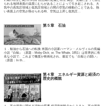
られる地球表面の温度にむらがあることによって引き起こされる、大
気中の高気圧領域と低気圧領域との間の空気の移動のことである。熱
い表面上の空気が熱せられる時、空気は上昇し低気圧…
第５章 石油
オンラインブック＿エネルギー資源
１．鯨油から石油への転換 米国の小説家ハーマン・メルヴィルの長編
小説『白鯨』（原題：Moby-Dick; or, The Whale, 1851）は世界的に有
名な小説で、これまで幾度か映画化され、最近でも「白鯨との闘い」
（原題：In th…
第４章 エネルギー資源と経済の
オンラインブック＿エネルギー資源
歴史的概観
１．富の源泉に関する認知の変遷 経済学的観点からみると、富の源泉