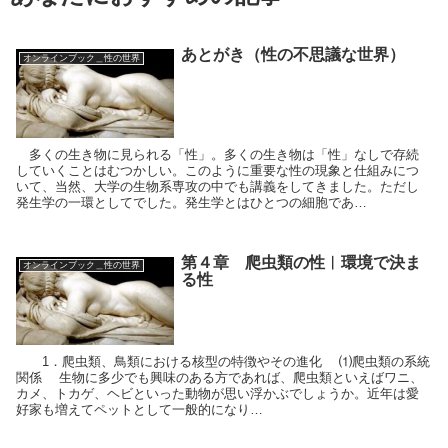
あとがき（性の不思議な世界）
オンラインブック＿性の世界
多くの生き物に見られる「性」。多くの生き物は「性」なしで存続
していくことはむつかしい。このように重要な性の現象と仕組みにつ
いて、当然、大学の生物系専攻の中でも講義をしてきました。ただし
発生学の一環としてでした。発生学とはひとつの細胞であ…
第４章 爬虫類の性︱環境で決ま
オンラインブック＿性の世界
る性
1．爬虫類、鳥類における核型の特徴やその進化 ⑴爬虫類の系統
関係 生物に多少でも興味のある方であれば、爬虫類といえばワニ、
カメ、トカゲ、ヘビといった動物が思い浮かぶでしょうか。近年は愛
好家も増えてペットとして一般的になり…