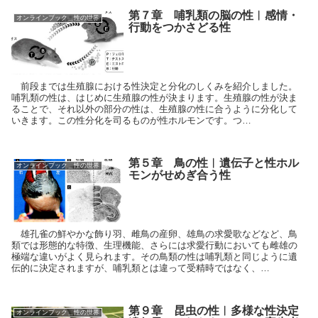
第７章 哺乳類の脳の性︱感情・
オンラインブック＿性の世界
行動をつかさどる性
前段までは生殖腺における性決定と分化のしくみを紹介しました。
哺乳類の性は、はじめに生殖腺の性が決まります。生殖腺の性が決ま
ることで、それ以外の部分の性は、生殖腺の性に合うように分化して
いきます。この性分化を司るものが性ホルモンです。つ…
第５章 鳥の性︱遺伝子と性ホル
オンラインブック＿性の世界
モンがせめぎ合う性
雄孔雀の鮮やかな飾り羽、雌鳥の産卵、雄鳥の求愛歌などなど、鳥
類では形態的な特徴、生理機能、さらには求愛行動においても雌雄の
極端な違いがよく見られます。その鳥類の性は哺乳類と同じように遺
伝的に決定されますが、哺乳類とは違って受精時ではなく、…
第９章 昆虫の性︱多様な性決定
オンラインブック＿性の世界