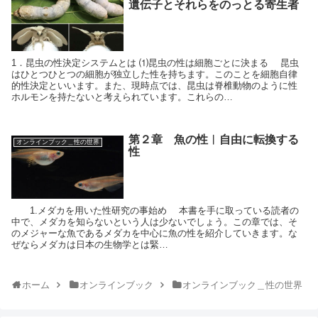
遺伝子とそれらをのっとる寄生者
1．昆虫の性決定システムとは ⑴昆虫の性は細胞ごとに決まる 昆虫
はひとつひとつの細胞が独立した性を持ちます。このことを細胞自律
的性決定といいます。また、現時点では、昆虫は脊椎動物のように性
ホルモンを持たないと考えられています。これらの…
第２章 魚の性︱自由に転換する
オンラインブック＿性の世界
性
1.メダカを用いた性研究の事始め 本書を手に取っている読者の
中で、メダカを知らないという人は少ないでしょう。この章では、そ
のメジャーな魚であるメダカを中心に魚の性を紹介していきます。な
ぜならメダカは日本の生物学とは緊…
ホーム
オンラインブック
オンラインブック＿性の世界