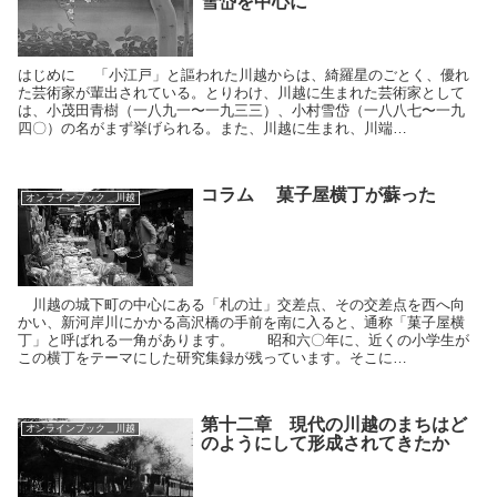
雪岱を中心に
はじめに 「小江戸」と謳われた川越からは、綺羅星のごとく、優れ
た芸術家が輩出されている。とりわけ、川越に生まれた芸術家として
は、小茂田青樹（一八九一〜一九三三）、小村雪岱（一八八七〜一九
四〇）の名がまず挙げられる。また、川越に生まれ、川端…
コラム 菓子屋横丁が蘇った
オンラインブック＿川越
川越の城下町の中心にある「札の辻」交差点、その交差点を西へ向
かい、新河岸川にかかる高沢橋の手前を南に入ると、通称「菓子屋横
丁」と呼ばれる一角があります。 昭和六〇年に、近くの小学生が
この横丁をテーマにした研究集録が残っています。そこに…
第十二章 現代の川越のまちはど
オンラインブック＿川越
のようにして形成されてきたか