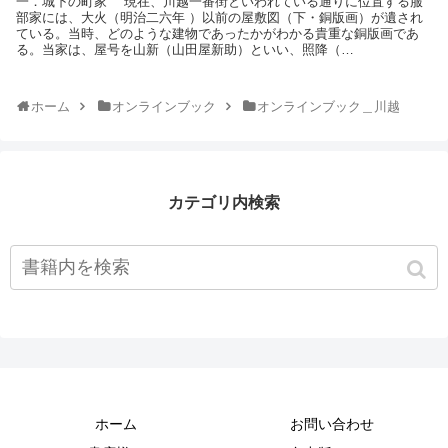
一．城下の町家 現在、川越一番街といわれている通りに位置する服
部家には、大火（明治二六年 ）以前の屋敷図（下・銅版画）が遺され
ている。当時、どのような建物であったかがわかる貴重な銅版画であ
る。当家は、屋号を山新（山田屋新助）といい、照降（…
ホーム
オンラインブック
オンラインブック＿川越
カテゴリ内検索
ホーム
お問い合わせ