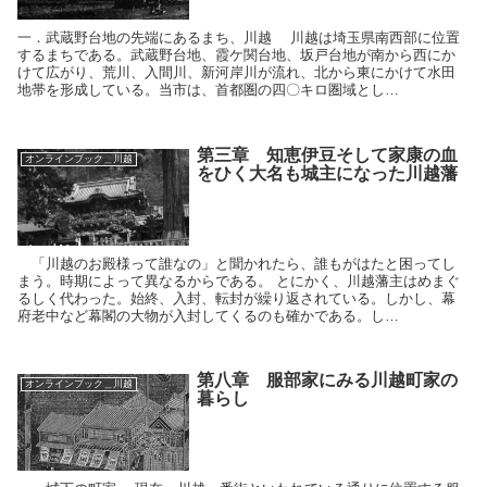
一．武蔵野台地の先端にあるまち、川越 川越は埼玉県南西部に位置
するまちである。武蔵野台地、霞ケ関台地、坂戸台地が南から西にか
けて広がり、荒川、入間川、新河岸川が流れ、北から東にかけて水田
地帯を形成している。当市は、首都圏の四〇キロ圏域とし…
第三章 知恵伊豆そして家康の血
オンラインブック＿川越
をひく大名も城主になった川越藩
「川越のお殿様って誰なの」と聞かれたら、誰もがはたと困ってし
まう。時期によって異なるからである。 とにかく、川越藩主はめまぐ
るしく代わった。始終、入封、転封が繰り返されている。しかし、幕
府老中など幕閣の大物が入封してくるのも確かである。し…
第八章 服部家にみる川越町家の
オンラインブック＿川越
暮らし