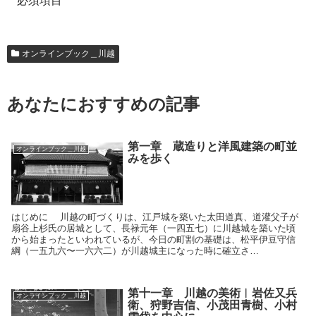
必須項目
オンラインブック＿川越
あなたにおすすめの記事
第一章 蔵造りと洋風建築の町並
オンラインブック＿川越
みを歩く
はじめに 川越の町づくりは、江戸城を築いた太田道真、道灌父子が
扇谷上杉氏の居城として、長禄元年（一四五七）に川越城を築いた頃
から始まったといわれているが、今日の町割の基礎は、松平伊豆守信
綱（一五九六〜一六六二）が川越城主になった時に確立さ…
第十一章 川越の美術︱岩佐又兵
オンラインブック＿川越
衛、狩野吉信、小茂田青樹、小村