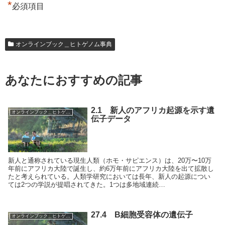
*
必須項目
オンラインブック＿ヒトゲノム事典
あなたにおすすめの記事
2.1 新人のアフリカ起源を示す遺
オンラインブック＿ヒトゲノム事典
伝子データ
新人と通称されている現生人類（ホモ・サピエンス）は、20万〜10万
年前にアフリカ大陸で誕生し、約6万年前にアフリカ大陸を出て拡散し
たと考えられている。人類学研究においては長年、新人の起源につい
ては2つの学説が提唱されてきた。1つは多地域連続…
27.4 B細胞受容体の遺伝子
オンラインブック＿ヒトゲノム事典