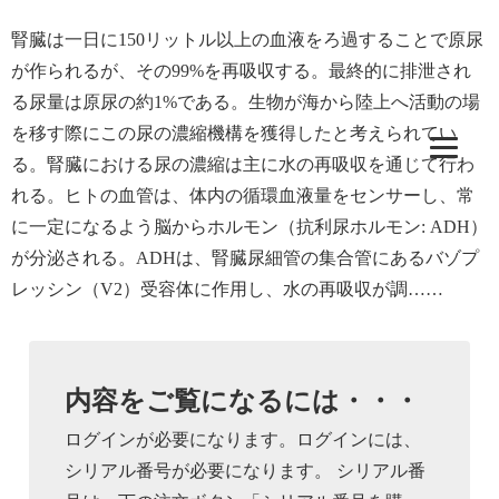
腎臓は一日に150リットル以上の血液をろ過することで原尿
が作られるが、その99%を再吸収する。最終的に排泄され
る尿量は原尿の約1%である。生物が海から陸上へ活動の場
を移す際にこの尿の濃縮機構を獲得したと考えられてい
る。腎臓における尿の濃縮は主に水の再吸収を通じて行わ
れる。ヒトの血管は、体内の循環血液量をセンサーし、常
に一定になるよう脳からホルモン
（抗利尿ホルモン: ADH）
が分泌される。ADHは、腎臓尿細管の集合管にあるバゾプ
レッシン
（V2）
受容体に作用し、水の再吸収が調……
内容をご覧になるには・・・
ログインが必要になります。ログインには、
シリアル番号が必要になります。 シリアル番