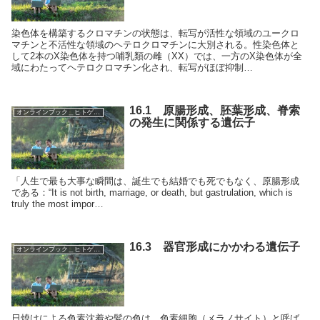
染色体を構築するクロマチンの状態は、転写が活性な領域のユークロ
マチンと不活性な領域のヘテロクロマチンに大別される。性染色体と
して2本のX染色体を持つ哺乳類の雌（XX）では、一方のX染色体が全
域にわたってヘテロクロマチン化され、転写がほぼ抑制…
16.1 原腸形成、胚葉形成、脊索
オンラインブック＿ヒトゲノム事典
の発生に関係する遺伝子
「人生で最も大事な瞬間は、誕生でも結婚でも死でもなく、原腸形成
である：“It is not birth, marriage, or death, but gastrulation, which is
truly the most impor…
16.3 器官形成にかかわる遺伝子
オンラインブック＿ヒトゲノム事典
日焼けによる色素沈着や髪の色は、色素細胞（メラノサイト）と呼ば