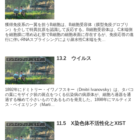
獲得免疫系の一翼を担うB細胞は、B細胞受容体（膜型免疫グロブリ
ン）を介して特異抗原を認識して反応する。B細胞受容体は、C末端側
を細胞膜に埋め込む形でB細胞の細胞表面に存在するが、免疫応答の進
行に伴いRNAスプライシングにより疎水性C末端を失…
13.2 ウイルス
オンラインブック＿ヒトゲノム事典
1892年にドミトリー・イワノフスキー（Dmitri Ivanovsky）は、タバコ
の葉にモザイク状の斑点をつくる伝染病の病原体が、細胞ろ過器を通
過する極めて小さいものであるものを発見した。1898年にマルティヌ
ス・ベイエリンク（Marti…
11.5 X染色体不活性化とXIST
オンラインブック＿ヒトゲノム事典