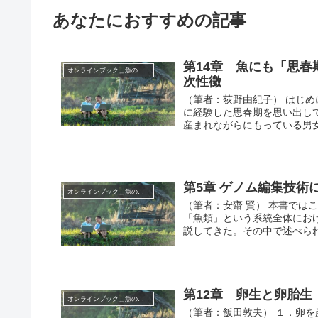
あなたにおすすめの記事
第14章 魚にも「思
オンラインブック＿魚の世界
次性徴
（筆者：荻野由紀子） はじ
に経験した思春期を思い出し
産まれながらにもっている男
第5章 ゲノム編集技術
オンラインブック＿魚の世界
（筆者：安齋 賢） 本書では
「魚類」という系統全体にお
説してきた。その中で述べら
第12章 卵生と卵胎
オンラインブック＿魚の世界
（筆者：飯田敦夫） １．卵