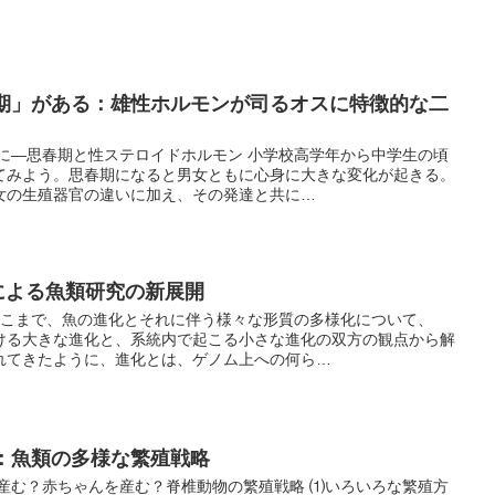
春期」がある：雄性ホルモンが司るオスに特徴的な二
めに―思春期と性ステロイドホルモン 小学校高学年から中学生の頃
てみよう。思春期になると男女ともに心身に大きな変化が起きる。
女の生殖器官の違いに加え、その発達と共に…
による魚類研究の新展開
ここまで、魚の進化とそれに伴う様々な形質の多様化について、
ける大きな進化と、系統内で起こる小さな進化の双方の観点から解
れてきたように、進化とは、ゲノム上への何ら…
生：魚類の多様な繁殖戦略
を産む？赤ちゃんを産む？脊椎動物の繁殖戦略 ⑴いろいろな繁殖方