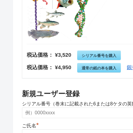
税込価格： ¥3,520
シリアル番号を購入
税込価格： ¥4,950
銀
通常の紙の本を購入
新規ユーザー登録
シリアル番号（巻末に記載された6または8ケタの
*
ご氏名