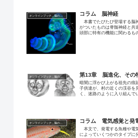
コラム 脳神経
オンラインブック＿脳の世界
本書でたびたび登場する脳神
がついたものは脊髄神経と共
頭部に特有の機能に関わるも
第13章 脳進化、そ
オンラインブック＿脳の世界
暗闇に浮かび上がる祖先の痕跡
子供達が、村の近くの渓谷を
く、迷路のように入り組んで
コラム 電気感覚と発
オンラインブック＿脳の世界
本文で、発電する魚種や電気
によっていくつかのタイプに