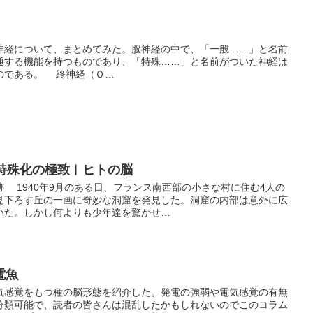
経について、まとめてみた。脳神経の中で、「一般……」と名前
通する機能を持つものであり、「特殊……」と名前がついた神経は
のである。 終神経（Ｏ…
の特殊化の極致︱ヒトの脳
 1940年9月のある日、フランス南西部の小さな村に住む4人の
見下ろす丘の一画に奇妙な洞窟を発見した。洞窟の内部は意外に広
いた。しかし何よりも少年達を驚かせ…
電魚
感覚をもつ種の脳形態を紹介した。発電の強弱や電気感覚の有無
分類可能で、読者の皆さんは混乱したかもしれないのでこのコラム