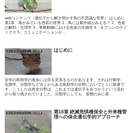
webコンテンツ（遺伝子から解き明かす鳥の不思議な世界） はじめに
第1章 鳥がみている色彩の世界 1．鳥には紫外線がみえる？ 2．色覚
の解剖・生理学 3．脊椎動物における色覚の生物学 4．オプシンのゲノ
ミクス 5．コミュニケーションが...
はじめに
オンラインブック＿鳥の世界
近年の鳥類学の進歩には目を見張るものがあります。それは行動学、
生態学、分類学など古くからある鳥類学の分野においてとくに顕著で
す。こうした自然史分野は、これまでは遺伝子をあつかうという流れ
から取り残されていました。分類学にしても、形態のみに基…
第16章 絶滅危惧種保全と外来種管
オンラインブック＿鳥の世界
理への保全遺伝学的アプローチ