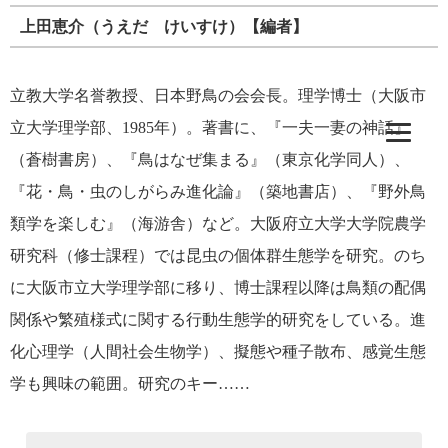
上田恵介（うえだ けいすけ）【編者】
立教大学名誉教授、日本野鳥の会会長。理学博士（大阪市
立大学理学部、1985年）。著書に、『一夫一妻の神話』
（蒼樹書房）、『鳥はなぜ集まる』（東京化学同人）、
『花・鳥・虫のしがらみ進化論』（築地書店）、『野外鳥
類学を楽しむ』（海游舎）など。大阪府立大学大学院農学
研究科（修士課程）では昆虫の個体群生態学を研究。のち
に大阪市立大学理学部に移り、博士課程以降は鳥類の配偶
関係や繁殖様式に関する行動生態学的研究をしている。進
化心理学（人間社会生物学）、擬態や種子散布、感覚生態
学も興味の範囲。研究のキー……