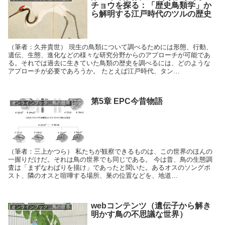
チョウを探る：「歴史鳥類学」か
ら解明する江戸時代のツルの歴史
（筆者：久井貴世） 現生の鳥類について調べるためには形態、行動、
遺伝、生態、進化などの様々な研究分野からのアプローチが可能であ
る。それでは過去に生きていた鳥類の歴史を調べるには、どのような
アプローチが必要であろうか。 たとえば江戸時代、タン…
第5章 EPC今昔物語
オンラインブック＿鳥の世界
（筆者：三上かつら） 私たちが観察できるものは、この世界のほんの
一握りだけだ。それは鳥の世界でも同じである。 今は昔、鳥の生態調
査は「まずなわばりを描け」であったと聞いた。あるオスのソングポ
スト、隣のオスと喧嘩する場所、巣の位置などを、地道…
webコンテンツ（遺伝子から解き
オンラインブック＿鳥の世界
明かす鳥の不思議な世界）