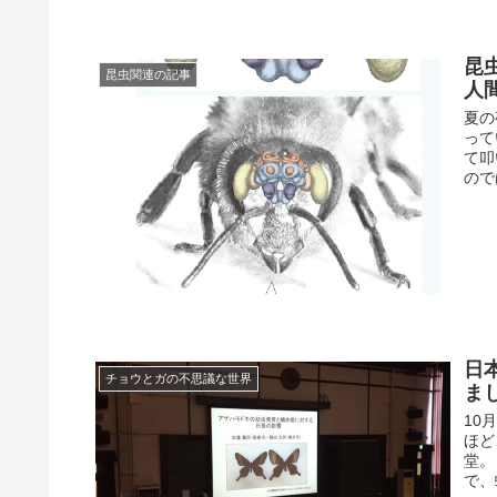
昆
昆虫関連の記事
人
夏の
って
て叩
ので
日
チョウとガの不思議な世界
ま
10
ほど
堂。
で、