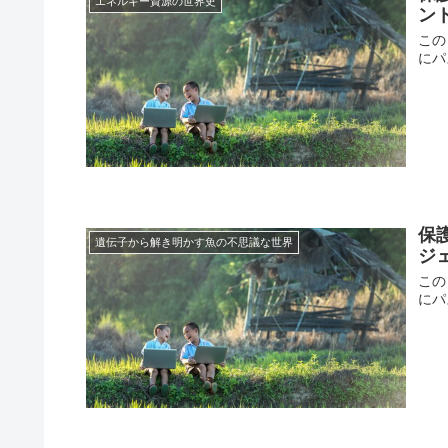
エネルギー資源の世界史
ン
この
にパ
保
遺伝子から解き明かす魚の不思議な世界
ジ
この
にパ