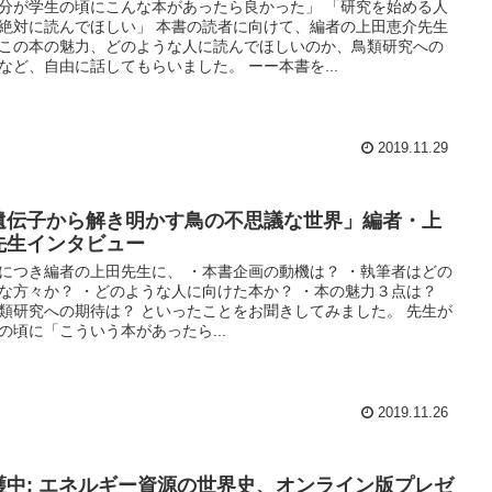
分が学生の頃にこんな本があったら良かった」 「研究を始める人
絶対に読んでほしい」 本書の読者に向けて、編者の上田恵介先生
この本の魅力、どのような人に読んでほしいのか、鳥類研究への
など、自由に話してもらいました。 ーー本書を...
2019.11.29
遺伝子から解き明かす鳥の不思議な世界」編者・上
先生インタビュー
につき編者の上田先生に、 ・本書企画の動機は？ ・執筆者はどの
な方々か？ ・どのような人に向けた本か？ ・本の魅力３点は？
類研究への期待は？ といったことをお聞きしてみました。 先生が
の頃に「こういう本があったら...
2019.11.26
護中: エネルギー資源の世界史、オンライン版プレゼ