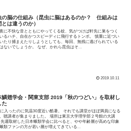
虫の脳の仕組み（昆虫に脳はあるのか？ 仕組みは
間とは違うのか）
夜に不快な音とともにやってくる蚊、気がつけば軒先に巣をつく
いるハチ、自在かつスピーディに飛行するトンボ。 慎重に近づい
いたり捕まえたりしようとしても、毎回、無残に逃げられている
はないでしょうか。 なぜ、かれら昆虫はそ...
2019.10.11
本鱗翅学会・関東支部 2019「秋のつどい」を取材し
した
月に入ったのに気温30度近い酷暑。 それでも講堂がほぼ満員になる
、聴講者が集まりました。 場所は東京大学理学部２号館の大講
 先週取材した日本蛾類学会に比べると、やや年齢層が高めな印象
蛾類ファンの方が若い層が増えてきている...