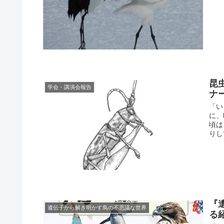
昆
学会・講演会報告
ナ
「い
に、
頃は
りし
『
遺伝子から解き明かす鳥の不思議な世界
る