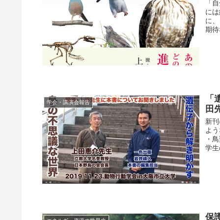
「自
には
に、
期待
「
学会・講演会報告
田
新刊
よう
・鳥
学生
保