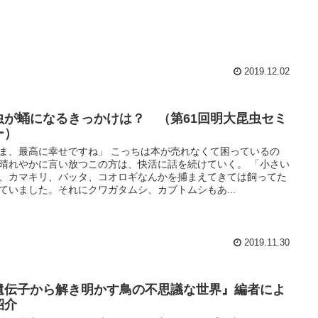
2019.12.02
虫が蛹になるきっかけは？ （第61回明大昆虫セミ
ー）
ま、最高に幸せですね」 こっちは本が売れなくて困っているの
晴れやかに言い放つこの方は、快活に話を続けていく。 「小さい
、カマキリ、バッタ、コオロギなんかを捕まえてきては飼ってた
ていました。それにクワガタムシ、カブトムシもあ...
2019.11.30
遺伝子から解き明かす鳥の不思議な世界』編者によ
紹介