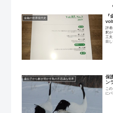
『
金融の世界現代史
vo
評者
釈が
工夫
目し
保
遺伝子から解き明かす鳥の不思議な世界
ン
この
にパ