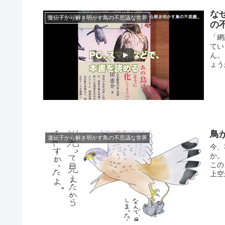
な
遺伝子から解き明かす鳥の不思議な世界
の
「網
てい
ん。
ょう
鳥
遺伝子から解き明かす鳥の不思議な世界
今、
か。
この
上空