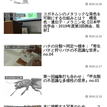
2019.12.26
コガネムシのメタリックな発色を
学会・講演会報告
可能にする仕組みとは？ 構造
色・遺伝子・メラニン化【日本甲
虫学会・2019年度第3回例会、取
材】
2019.12.22
ハチの分類〜同定〜標本：『寄生
寄生バチと狩りバチの不思議な世界
バチと狩りバチの不思議な世界』
no.04
2019.12.17
第一回編集打ち合わせ：『甲虫類
昆虫関連の記事
の不思議な多様性の世界』no.01
2019.12.15
本に掲載する写真のため、、、ユ