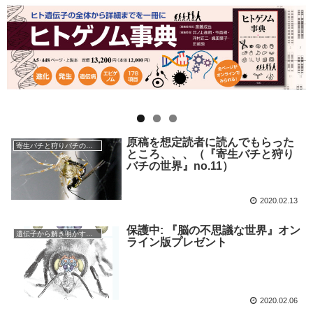
原稿を想定読者に読んでもらった
寄生バチと狩りバチの不思議な世界
ところ、、、（『寄生バチと狩り
バチの世界』no.11）
2020.02.13
保護中: 『脳の不思議な世界』オン
遺伝子から解き明かす脳の不思議な世界
ライン版プレゼント
2020.02.06