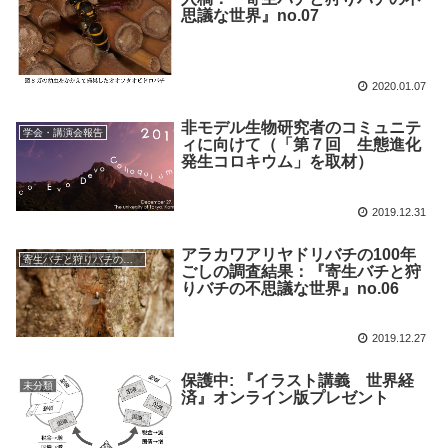
思議な世界』no.07
2020.01.07
非モデル生物研究者のコミュニテ
学会・講演会報告
ィに向けて（「第７回 生態進化
発生コロキウム」を取材）
2019.12.31
アラカワアリヤドリバチの100年
寄生バチと狩りバチの不思議な世界
ごしの調査結果：『寄生バチと狩
りバチの不思議な世界』no.06
2019.12.27
保護中: 『イラスト講義 世界経
未分類
済』オンライン版プレゼント