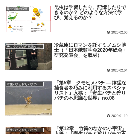
昆虫は学習したり、記憶したりで
昆虫関連の記事
きるのか？ どのような方法で学
び、覚えるのか？
2020.02.06
冷蔵庫にロマンを託すミノムシ博
チョウとガの不思議な世界
士（「日本蛾類学会2020年総会・
研究発表会」を取材）
2020.02.04
「第5章 クモヒメバチ ― 獰猛な
寄生バチと狩りバチの不思議な世界
捕食者を巧みに利用するスペシャ
リスト」入稿：『寄生バチと狩り
バチの不思議な世界』no.08
2020.01.10
「第12章 竹筒のなかの小宇宙」
寄生バチと狩りバチの不思議な世界
入稿：『寄生バチと狩りバチの不