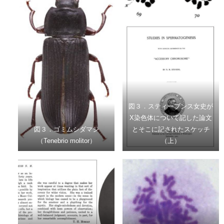
図３．スティーブンス女史が
X染色体について記した論文
図３．ゴミムシダマシ
とそこに記されたスケッチ
（Tenebrio molitor）
（上）