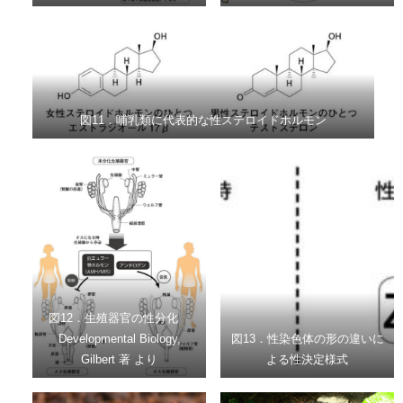
図11．哺乳類に代表的な性ステロイドホルモン
図12．生殖器官の性分化
Developmental Biology,
図13．性染色体の形の違いに
Gilbert 著 より
よる性決定様式