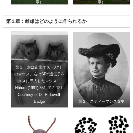
章）
章）
第１章：雌雄はどのように作られるか
図１．左は正常オス（XY）
のマウス、右はSRY遺伝子を
メスに導入したマウス
Nature (1991) 351, 117–121.
Courtesy of Dr. R. Lovell-
Badge
図２．スティーブンス女史