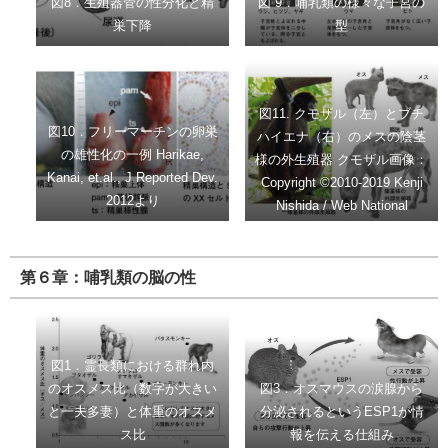
図8．生殖器管の性分化と精
図 9．哺乳類の様々な子宮の
巣下降
型
図11. クモザル（左）とブチ
図10．フリーマーチンの卵巣
ハイエナ（右）のメスの陰茎
の雄性化の一例 Harikae,
様の外生殖器 クモザル画像：
Kanai, et.al., J Reported Dev.
Copyright ©2010-2019 Kenji
2012より
Nishida / Web National
Geographic Japan (©Nikkei
National Geographic Inc.)
第６章：哺乳類の脳の性
図1．霊長類における群れ内
のオスメス比（数字が大きい
図3．オスマウスの涙腺から
と一夫多妻）と体重のオスメ
分泌されるというESP1が情
ス比
報を伝える仕組み