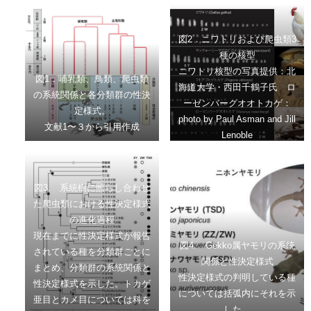
図2．ニワトリおよび爬虫類3
種の核型
ニワトリ核型の写真提供：北
図1．哺乳類、鳥類、爬虫類
海道大学・西田千鶴子氏 ロ
の系統関係と各分類群の性決
ーゼンバーグオオトカゲ：
定様式。
photo by Paul Asman and Jill
文献1〜３から引用作成
Lenoble
図3. 系統樹に照らし合わせ
た爬虫類における性決定様式
の進化過程
現在までに性決定様式が報告
図4. Gekko属ヤモリの系統
されている種を分類群ごとに
関係と性決定様式
まとめ、分類群の系統関係と
性決定様式の判明している種
性決定様式を示した。トカゲ
については括弧内にそれを示
亜目とカメ目については科を
した。