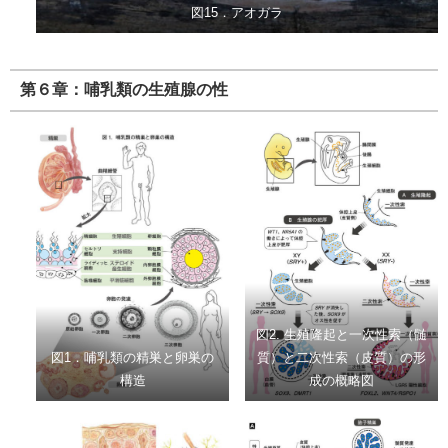
図15．アオガラ
第６章：哺乳類の生殖腺の性
図2. 生殖隆起と一次性索（髄
図1．哺乳類の精巣と卵巣の
質）と二次性索（皮質）の形
構造
成の概略図