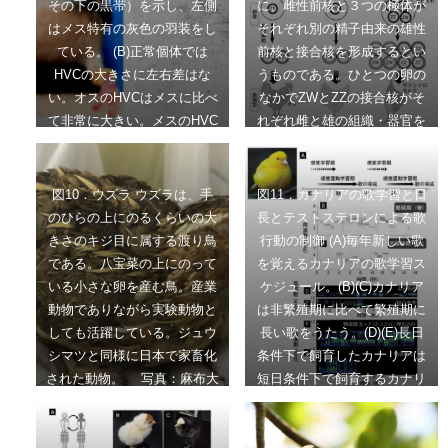
その下の黒帯）を示し、左側
に、雌性前核と３つの極体が
はメス特有の灰色の羽装をし
それぞれ別の精子由来の雄性
ている。 (B)正常個体では
前核と接合核を形成するとい
HVCの大きさに左右差はな
うものである。ひとつの卵の
い。オスのHVCはメスに比べ
なかでZWとZZの接合核がそ
て非常に大きい。メスのHVC
れぞれ雌と雄の組織・器官を
は痕跡程度になっている。キ
同時に形成してギナンドロモ
ンカチョウギナンドロモルフ
ルフ（性モザイク）が発生す
の右脳のHVCは左脳のHVCに
ると考えられている。
図10．ウズラ ウズラは、手
図11．カナリアの歌学習と日
比べて大きい。 (C)メスだけ
のひらの上にのるくらいの大
長とテストステロンによる歌
がもつW染色体に存在する
きさのキジ目に属する渡り鳥
行動の制御 (A)毎年新しい歌
Asw遺伝子は脳の左側で強く
である。八宝菜の上にのって
を覚えるカナリアの歌学習ス
発現している。 文献10よ
いる小さな卵を産む鳥。産業
ケジュール。(B)(C)カナリア
り。Copyright (2003) National
動物でありながら実験動物と
は非繁殖期に比べて繁殖期に
Academy of Science, U.S.A.
しても活躍している。ジュウ
長い歌をうたう。(D)(E)長日
シマツと同様に日本で家畜化
条件下で飼育したカナリアは
された動物。 写真：麻布大
短日条件下で飼育するカナリ
学・原田倫圭
アよりも長い歌を歌う。(F)
(E)精巣除去した個体に比べ
て、精巣除去した上でテスト