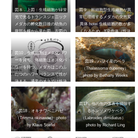
開始した直後は雌雄で大きな
ほとんど分裂しないが、メス
図８．上図：生殖細胞が緑蛍
図９．幹細胞型生殖細胞が異
違いはない。しかしメスの生
ではシスト型生殖細胞が幹細
光で光るトランスジェニック
常に増殖するメダカの突然変
殖腺は、タイプII分裂型の生
胞型生殖細胞から分裂して出
メダカの孵化数日後の幼魚の
異体 hotei 生殖細胞の数が多
殖細胞の数を増やして卵胞も
現する。このシスト型生殖細
腹部を横から見た図。左図の
くなるため、Y染色体（性決
形成され、オスの生殖腺より
胞は減数分裂を経て卵とな
明るく見えるところが生殖細
定遺伝子DMY）を持っていた
大きくなる。 文献4より改
る。オスは性成熟期までシス
胞がかたまって存在している
としても多くがメスになる。
変
ト型生殖細胞は出現しない。
生殖腺の位置。右図ではその
膨らんだお腹は、生殖細胞が
図10．生殖細胞はメス化パワ
位置に明るい蛍光が見えず、
多くなったために巨大化した
ーを持ち、体細胞はオス化パ
図19．ハワイ産のベラ
生殖細胞が生殖腺にいないこ
生殖腺（卵巣）で占められて
ワーを持つ。メダカはこのふ
（Thalassoma duperrey）
とを示している。 下図：上図
いる。興味深いことに、卵巣
たつのパワーバランスで性が
photo by Bethany Weeks
右の幼魚が成熟した時の写
はガンや腫瘍になったのでは
決まる。通常のオスでは性決
真。性分化の時期に生殖腺に
なく機能的であり、受精可能
定遺伝子が発現する結果、生
生殖細胞が存在していなかっ
な卵や精子を作れる。
殖細胞の数が少なくなり、オ
たため、Y染色体を持ってい
ス化パワーが増大すると考え
図17．他の魚の体表を掃除す
ないにもかかわらず、オス型
られる。性決定遺伝子の有無
図18．オキナワベニハゼ
るホンソメワケベラ
の第二次性徴を示している
によらずに性を決めることが
（Trimma okinawae） photo
（Labroides dimidiatus）
（腹鰭が平行四辺形）。
できるため、このパワーバラ
by Klaus Stiefel
photo by Richard Ling
ンスをメダカにおける性のコ
アメカニズムと呼ぶ。foxl3は