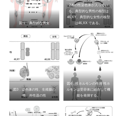
2本の性染色体が入ってい
る。典型的な男性の核型は
46,XY、典型的な女性の核型
図１．典型的な男女
は46,XX である。
図4．性ホルモンの作用 性ホ
図3．染色体の性、生殖腺の
ルモンは受容体に結合して機
性、外性器の性
能を発揮する。