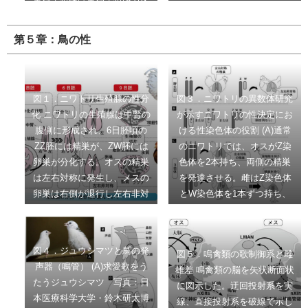
獲得した後も受精能力を維持
していたと考えられる。
第５章：鳥の性
図１．ニワトリ生殖腺の性分
図３．ニワトリの異数体研究
化 ニワトリの生殖腺は中腎の
が示すニワトリの性決定にお
腹側に形成され、6日胚頃の
ける性染色体の役割 (A)通常
ZZ胚には精巣が、ZW胚には
のニワトリでは、オスがZ染
卵巣が分化する。オスの精巣
色体を2本持ち、両側の精巣
は左右対称に発生し、メスの
を発達させる。雌はZ染色体
卵巣は右側が退行し左右非対
とW染色体を1本ずつ持ち、
称に発達する。9日胚では、
左右非対称に左側の卵巣を発
雄の精巣の皮質は薄く髄質が
達させる。 (B)二倍体の常染
厚い。髄質部分には精細管構
色体と1本のZ染色体を持つ
図４．ジュウシマツと鳥の発
図５．鳴禽類の歌制御系と雌
造が見られ、その中に始原生
ZO個体、二倍体の常染色体
声器（鳴管） (A)求愛歌をう
雄差 鳴禽類の脳を矢状断面状
殖細胞が局在する。メスでは
と1本のW染色体を持つOW個
たうジュウシマツ 写真：日
に図示した。迂回投射系を実
皮質が厚く、皮質部分に始原
体、二倍体の常染色体と2本
本医療科学大学・鈴木研太博
線、直接投射系を破線で示し
生殖細胞が局在する。メスの
のZ染色体と1本のW染色体を