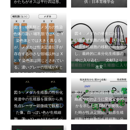
かたちがオスは平行四辺形。
供：日本育種学会
図３．哺乳類とメダカの性染
図４．メダカの発生における
色体の違い 哺乳類ではX と Y
始原生殖細胞の移動。矢印は
染色体とでは大きく異なる
始原生殖細胞の移動方向を示
が、メダカは性決定遺伝子が
し、最終的に未分化生殖腺の
存在する小さな領域以外は X
中に入り込む。 文献3より
と Y 染色体は同じとされてい
改変
る。濃いグレーの領域がX と
Y 染色体で異なる配列を持つ
領域。
図５．メダカ生殖腺の性分化
図７．メダカの性分化で生殖
発達中の生殖腺を腹側から共
細胞がどのように変化するの
焦点レーザー顕微鏡で観察し
かを示した図 DMYが発現し
た像。白っぽい色が生殖細
た時が性決定開始。始原生殖
胞。薄いグレーがほかのすべ
細胞は幹細胞型生殖細胞に分
ての細胞。生殖腺の性分化が
化する。オスではこの細胞は