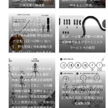
の発現量の雌雄差
60をもとに作成。
図13. フトアゴヒゲトカゲ
における性転換雌が生まれる
割合と平均産卵数 野生型同士
図14．ヘビ亜目で唯一の単為
の交配（ZZ♂×ZW♀）比べ
生殖種であるブラーミニメク
て、野生型雄と性転換雌の交
ラヘビとその核型
配（ZZ♂×ZZ♀）から生まれ
る子供は温度に誘導される性
転換に対して感受性が高い
（左）。また、性転換雌は野
図15. 二倍体と三倍体の単
生型雌よりも多くの卵を1シ
為生殖種が形成される過程 二
ーズンに産む（右）。 文献
倍体の単為生殖種は近縁種間
図16．(A)有性生殖種の卵形
62から引用して作成
の交雑によって生じ、その種
成における減数分裂 (B)条件
間雑種が親種と交雑すること
的単為生殖における卵形成
で三倍体性の単為生殖種が生
(C)単為生殖種の卵形成におけ
じたと推測される。二倍体の
る減数分裂
単為生殖種は単為生殖能力を