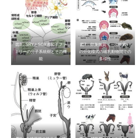
図3．SRYとSOX遺伝子ファ
図7．卵巣髄質（一次性索）
ミリーの分子系統樹とその機
の分化様式の哺乳動物間での
能
多様性