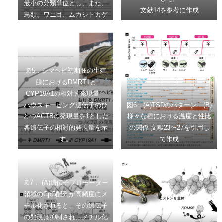
最小の分類単位とし、また、
文献14を参考に作成
鳥類、ワニ目、ムカシトカゲ
目、ミミズトカゲ亜目、ヘビ
亜目はそれぞれをひとつの分
類単位とした。それぞれの分
類群の中に一種でもXY型の
図5．シマヘビ初期胚の生殖
性染色体、ZW型の性染色
腺におけるDMRT1と
体、TSDのいずれかを持つ種
CYP19A1の相対的発現量
が報告されていれば、その分
ハウスキーピング遺伝子のひ
図6．(A)TSDのパターン (B)
類群の右側にその性決定様式
とつACTBの発現量を1とした
様々な種における温度と性比
をマークした。
各遺伝子の相対的発現量を示
の関係 文献23〜27を引用し
系統樹は文献1〜3にもとづい
す。
て作成
て作成した。性決定様式のデ
ータは9〜12を参照した。
下表は文献10、13を参照して
各分岐点における性決定様式
図7． (A)遺伝子プロモーター
を示した。
領域のCpG配列が高頻度にメ
チル化されると、その遺伝子
の発現は抑制され、メチル化