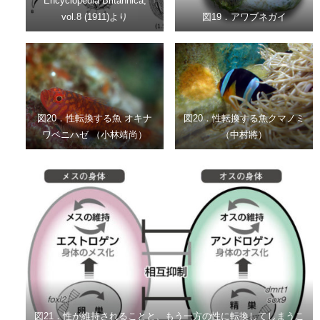
Encyclopedia Britannica,
vol.8 (1911)より
図19．アワブネガイ
図20．性転換する魚 オキナ
図20．性転換する魚クマノミ
ワベニハゼ （小林靖尚）
（中村將）
図21．性が維持されることと、もう一方の性に転換してしまうこ