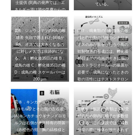
士提供 (B)鳥の発声では、エ
ている。
髄質部分には多数のラクナ
持つ個体に関する報告はほと
ネルギー源は肺や気嚢からの
（小窩とよばれる空隙構造が
んど無いため、致死性と考え
呼気、音源は左右の気管支の
見られる。
られる。 (C)三倍体のZZZ個
付け根にある鳴管、音源から
体は、オスの様に両側の精巣
気管を伝わって嘴からでてく
図6．ジュウシマツのRAの雌
図７．鳴禽類の歌制御系の形
を発達するが、精子は異常と
るまでに強調される周波数帯
雄差 矢頭で囲まれた領域が
成と歌行動の活性のシナリオ
なる。ZZW個体は発達初期で
と減衰される周波数帯があり
RA。オスでは大きくなるの
オスのみが歌をうたう小鳥の
はメス型で卵精巣を形成する
（フィルター）、最終的な発
に対しメスでは痕跡的にな
歌制御系の形成には、孵化後
が、卵巣組織は退化して、性
声の特徴が決まる。 (C)気管
る。 A：孵化後35日の雄 B：
45日までの幼鳥のときに脳の
成熟後はオスの特徴を示す。
が2つの気管支に分岐する部
成鳥の雄 C：孵化後35日の雌
エストラジオールへの暴露が
分が発達してできた鳴管。焼
D：成鳥の雌 スケールバーは
必要で、成鳥になったときの
き鳥ではさえずりと呼ばれる
200 μｍ
歌の活性にはテストステロン
部位。
への暴露が必要である。破線
は古典的な性ホルモンの作用
を示し、二重線は近年支持さ
図８．キンカチョウギナンド
図９．ギナンドロモルフの発
れる、歌制御系を構成する細
ロモルフとその脳の左右差
生機序（仮説） 鳥類は多精受
胞の自律的（遺伝的）な性決
(A)キンカチョウギナンドロモ
精のため卵内に精子が多数侵
定を表している。
ルフは右側がオス特有の羽装
入する。この仮説では、減数
（赤橙色の頬、胸の縞模様と
分裂の際に極体が放出されず