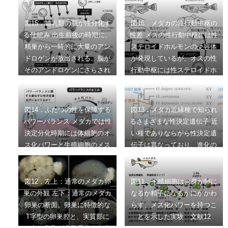
性の決まっていない生殖幹細
図15．哺乳類の脳が性分化す
図16．メダカの性行動中枢の
胞の中で働き、生殖幹細胞が
る仕組み 出生前後の時期に、
性差 メスの性行動中枢には性
精子を作り出すか、卵を作り
精巣から一時的に大量のアン
ステロイドホルモンの受容体
出すかを決めるスイッチ遺伝
ドロゲンが放出される。脳が
が発現しているが、オスの性
子。
そのアンドロゲンにさらされ
行動中枢には性ステロイドホ
ると、脳にはオス型の下地が
ルモンの受容体は発現してい
形成される（この際のアンド
ない。そのため、メダカの性
ロゲンの作用を形成作用とよ
行動中枢は、メスだけが性ス
図14．ふたつの性を保障する
図13．メダカ近縁種で知られ
ぶ）。精巣をもたず、アンド
テロイドホルモンの影響を直
パワーバランス メダカでは性
るさまざまな性決定遺伝子 近
ロゲンの形成作用を受けない
接受けることになる。ただ、
決定分化時期には体細胞のオ
い種でありならがら性決定遺
メスの脳には、メス型の下地
本文中でも述べたように、オ
ス化パワーと生殖細胞のメス
伝子は異なっており、進化の
が型性されることになる。性
スでもエストロゲンを投与す
化パワーが性を決めることが
過程で性決定システムが次々
成熟期になると、精巣からは
ると、それが効いて性行動中
知られている。どちらのパワ
に変わっていることがわか
アンドロゲンが、卵巣からは
枢で性ステロイドホルモン受
ーが勝るのか、そのスイッチ
る。 文献１より改変
図12．左上：通常のメダカ卵
図11．生殖細胞は自身が卵に
エストロゲンなどが大量に放
容体が発現するようになるの
を入れるのが性決定という過
巣の外観 左下：通常のメダカ
なるか精子になるかにかかわ
出されるようになる。それら
で、オスの性行動中枢でもご
程。やがてこのパワーバラン
卵巣の断面。卵巣に特徴的な
らず、メス化パワーを持つこ
の性ステロイドホルモンが脳
くわずかながら性ステロイド
スはステロイドホルモンや
T字型の卵巣腔と、実質部に
とを示した実験 文献12
に届くと、出生期にできあが
ホルモン受容体が発現してい
dmrt1/foxl2などによるパワー