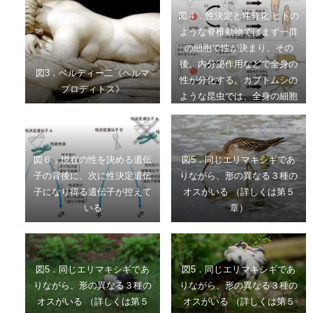
図４．性決定と性分化 ヒトの
ような脊椎動物ではまず一群
の細胞で性が決まり、その
後、内分泌作用などで全身の
図3．ベルディー二《ヘルマ
性が分化する。カブトムシの
プロディトス》
ような昆虫では、全身の細胞
で遺伝子作用により性が決ま
る場合が多い。
図６．現在の性を決める遺伝
図5．同じエリマキシギであ
子の背後に、次に性決定遺伝
りながら、形の異なる３種の
子になり得る遺伝子が控えて
オスがいる （詳しくは第５
いる
章）
図5．同じエリマキシギであ
図5．同じエリマキシギであ
りながら、形の異なる３種の
りながら、形の異なる３種の
オスがいる （詳しくは第５
オスがいる （詳しくは第５