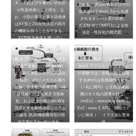
４、７および９番のいずれか
である。 (B)dm-Wおよびその
が性染色体になり得る。な
祖先遺伝子dmrt1.Sから合成
お、小型の第７と第９染色体
されるタンパク質の比較。
はXY型とZW型性決定の両方
(C)DM-WとDMRT1による性
の機能を担うことができる。
決定・性分化の模式図。
XY型性染色体を濃いグレ
ー、ZW型性染色体を薄いグ
レーの数字で示す。
図 8．ツメガエル属における
図 9．性の二刀流遺伝子
異質四倍体化に伴うdm-Wに
dmrt1 アフリカツメガエルで
よる新性決定システムの誕生
の実験では、生殖細胞で発現
（仮説） (A)ツメガエル属の
するdmrt1は生殖細胞の発生
近縁二倍体種の異種交配（雑
（♀化に関与）と生殖腺体細
種形成）による異質四倍体
胞のオス化の誘導を行う。
化、およびその後のdm-Wを
（ncEx1：noncoding exon 1;
頂点とする新性決定システム
Ex2：exon 2; ATG：開始コド
の誕生 (B)新機能獲得型の性
ンに相当 ） イラスト：菅井
決定遺伝子dm-Wの誕生。
玲
dmrt1.Sの部分重複とシスエ
レメント・新エクソン創成等