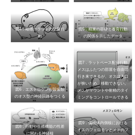
図4．雌雄のラットの交尾行
図5．精巣の容積と養育行動
動
の関係を示したデータ
図7．ラットペース配分行動
メスはふたつの部屋を自由に
行き来できるが、オスは入口
が狭いため、移動できない。
図6．エストロゲンが齧歯類
メスがマウントや射精のタイ
のオス型の神経回路をつくる
ミングをコントロールできる
ため、マウントや挿入の時間
が長くなり、射精に至るまで
の挿入回数も増える。
図9．偏桃体内側核における
図8．行動や生殖機能の性差
オスのフェロモンとメスのフ
に関わる神経核