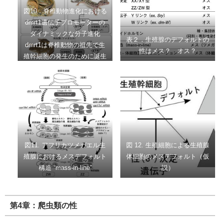
によって、アンチ雄決定型の
図10．脊椎動物進化における
性決定遺伝子dm-Wが誕生し
dmrt1遺伝子プロモーターの
た。
ダイナミックな分子進化
表２．生殖腺のデフォルトの
dmrt1は脊椎動物の祖先で生
性はメス？ オス？
殖幹細胞の発生のために誕生
し、その後、イントロンが第
2のプロモーターとして機能
し、体細胞のオス化機能を獲
得したと予想される。 ヒョウ
モントカゲモドキ：photo by
Matt Reinbold
図11. アフリカツメガエル生
図 12. 生殖細胞による生殖腺
殖腺におけるメスデフォルト
体細胞のメスデフォルト（仮
構造 “mass-in-line”
説）
第4章：爬虫類の性