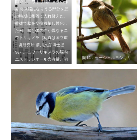
図12．ニワトリ脳キメラの作
ステロンを埋め込んだカナリ
製 将来脳になりうる部分を胚
アは長い歌をうたう。精巣除
の時期に雌雄で入れ替えた。
去は精巣から分泌されるテス
雌雄で脳を交換移植し孵化し
トステロンをなくすために行
た例、脳と体の性が異なるニ
われる。 文献13より許可を
ワトリキメラ（写真は国立環
得て改変
境研究所 前川文彦博士提
供）。ニワトリキメラの脳内
図14．セーシェルヨシキリ
エストラジオール含有量、初
回産卵日、産卵率。 文献15
より許可を得て改変