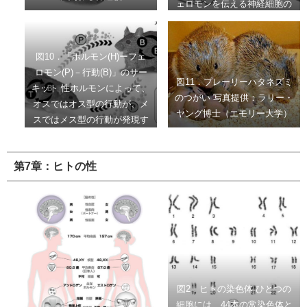
ェロモンを伝える神経細胞の
分布。異なる細胞がそれぞれ
オスとメスで役割を担ってい
る。
図10．「ホルモン(H)ーフェ
ロモン(P)－行動(B)」のサー
図11．プレーリーハタネズミ
キット 性ホルモンによって、
のつがい 写真提供：ラリー・
オスではオス型の行動が、メ
ヤング博士（エモリー大学）
スではメス型の行動が発現す
るようになるが、このために
は相手からの性シグナルとし
第7章：ヒトの性
て性フェロモンを受容しなけ
ればならない。この性フェロ
モンは相手の性ホルモンによ
って産生、分泌されている。
お互いの性フェロモンを受容
することで、性行動の誘起の
みならず、中枢を介してホル
モン分泌が刺激される。
図2．ヒトの染色体 ひとつの
細胞には、44本の常染色体と