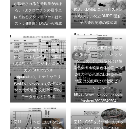
が除去されると発現量が高ま
図8．KDM6Bによるヒストン
る。 (B)クロマチンの最小単
の脱メチル化とDMRT1遺伝
位であるヌクレオソームはヒ
子の発現誘導の模式図
ストン8量体とDNAから構成
され、ヒストンテールがメチ
ル化やアセチル化などの修飾
を受けるとクロマチンの状態
図10. (A)ヘビ亜目の系統関
が変化し、その領域の遺伝子
図9． (A)爬虫類14種の性染色
係 (B)ビルマニシキヘビとシ
発現が制御される。
体とニワトリ染色体の相同性
マヘビのG分染核型および性
(B)ニワトリ、スジオオニオイ
染色体の比較染色体地図 ヘビ
ガメ(Staurotypus
2種の性染色体の比較染色体
triporcatus)、ミナミヤモリ
地図は文献40より改変 ビル
(Gekko hokouensis)の性染色
マニシキヘビ：
体の比較地図 文献39〜50の
https://www.flickr.com/photos
データをもとに作成
/rushen/26928549504
図11．シマヘビにおける性染
図12．GSDを持つ種における
色体上と常染色体上の遺伝子
温度と性比の関係 文献59、