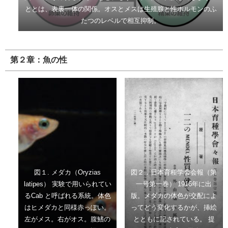
ととは、表裏一体の関係。オスとメスは生殖腺と性ホルモンのふ
たつのレベルで相互抑制。
第２章：魚の性
図１. メダカ（Oryzias
図２．日本育種学会会報（第
latipes） 実験で用いられてい
一号第一巻） 1916年に出
るCab と呼ばれる系統。体色
版。メダカの体色が交配によ
はヒメダカと同様赤っぽい。
ってどう変化するかが、挿絵
左がメス。右がオス。腹鰭の
とともに記されている。 提