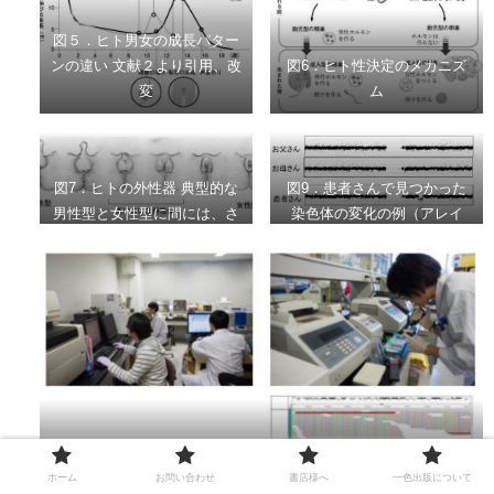
図５．ヒト男女の成長パター
ンの違い 文献２より引用、改
図6．ヒト性決定のメカニズ
変
ム
図7．ヒトの外性器 典型的な
図9．患者さんで見つかった
男性型と女性型に間には、さ
染色体の変化の例（アレイ
まざまなバリエーションが存
CGHという検査による） お
在する。
父さんとお母さんには異常が
ないが、患者さんでは染色体
の一部（矢印）が欠けてい
る。
図10．性分化疾患患者さんの遺伝子診断 遺伝子解析をしている様
ホーム
お問い合わせ
書店様へ
一色出版について
子（上）と次世代シークエンスの結果の例（右）。