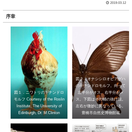
2019.03.12
序章
図２．オナシシロオビアゲハ
のギナンドロモルフ。向って
図１．ニワトリのギナンドロ
左半分がオス。右半分がメ
モルフ Courtesy of the Roslin
ス。下図はその蛹の抜け殻。
Institute, The University of
左右が微妙に異なっている。
Edinburgh, Dr. M.Clinton
豊橋市自然史博物館蔵