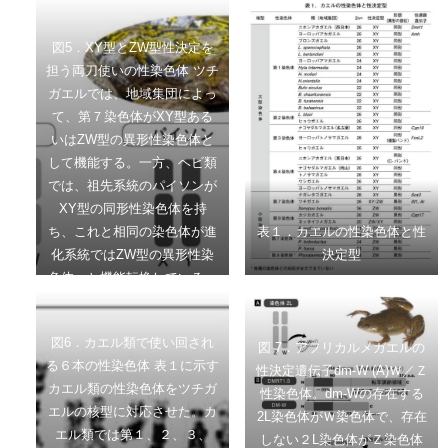
西日本の集団は性決定様式は
鹿山脈西側麓付近までが両者
PLoS ONE (2012)よりノトシ
XY型であるが、性染色体は
の交雑地帯（縞模様）であ
ロトドの図を改変
図5．XY型とZW型性決定を
雌雄同じ形で見た目の区別が
る。なお、琵琶湖周辺の集団
担う両刀使いの性染色体 ツチ
つかない。
は、ZW型の性決定様式をも
ガエルでは、地域集団によっ
つ一方、ミトコンドリア遺伝
て、第７染色体がXY型ある
子はXY集団と等しい。これ
いはZW型の異形性染色体と
をNeo-ZW2集団（実線）と呼
して機能する。一方、ヘビ類
び、それ以外のNeo-ZW1（点
では、祖先系統のパイソンが
線）と区別する。
XY型の同形性染色体を持
ち、これと相同の染色体が進
表１．カエルの性染色体と性
化系統ではZW型の異形性染
決定型
色体へと機能転換している。
図6．カエル類で使い回され
図 7．アフリカルメガエルの
る６本の性染色体 表１に示す
性決定遺伝子dm-W (A)Ｗ／Ｚ
カエル類の性染色体をツチガ
性染色体。dm-Wの存在する
エルの核型に対応させた。カ
2L染色体がＷ染色体で、存在
エル類では第１、２、３、
しない２L染色体がＺ染色体