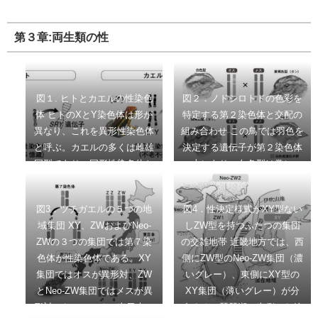
は丸い卵胞が多数見える。右
ったオス型の下地、メス型の
るのかもしれない。
バランスがとってかわり、性
上：メダカfoxl3変異体の卵巣
下地を活性化して、実際に
を維持する。AMHは初期のパ
の外観。右下：メダカfoxl3変
第３章:両生類の性
様々なオスらしい行動やメス
ワーバランスに関与。foxl3
異体の卵巣の断面。たくさん
らしい行動を引き起こす（こ
は、生殖細胞が卵になるか精
の小さな精子が卵巣で作られ
の際の性ステロイドホルモン
子になるかを決定する遺伝
ている。四角枠はその拡大
の作用を活性作用とよぶ）。
子。
図１. ヒトとカエルの性染色
図２．ノドシロトドの色彩を
図。 文献14より改変
また、雌雄それぞれの性染色
体 ヒトのXとY染色体は形が
特定する第２染色体と交配の
体上の遺伝子が脳内で発現
異なり、これを異形性染色体
組み合わせ この鳥では羽色を
し、性ステロイドホルモンと
と呼ぶ。カエルの多くは雌雄
決定する遺伝子が第２染色体
は関係なしに、脳を自律的に
同型であり、同形性染色体と
上にあり、白色型は常に
性分化させる仕組みも存在す
呼ぶ。 ヒト性染色体の写真
2/2m、黄褐色型は2/2の組み
る（この作用を染色体作用と
は西田千鶴子氏提供
合わせとなる。交配は常に、
よぶ）。
図3．ツチガエルの５つの地
図4．性決定様式がXY型ない
オスとメス、そして白色型と
域集団 XY、ZWおよびNeo-
しZW型を持つふたつの集団
黄褐色型の間で行われるた
ZWの３つの集団では第７染
の交雑地帯 近畿地方では、西
め、ふたつの組み合わせがあ
色体が性染色体である。XY
側にZW型のNeo-ZW集団（濃
る。 Morph matters:
集団ではオスが異形対、ZW
いグレー）、東側にXY型の
aggression bias in a
とNeo-ZW集団ではメスが異
XY集団（薄いグレー）が分
polymorphic sparrow. Horton
形対となっている。東日本と
布する。琵琶湖の東側から鈴
BM, Hauber ME, Maney DL –