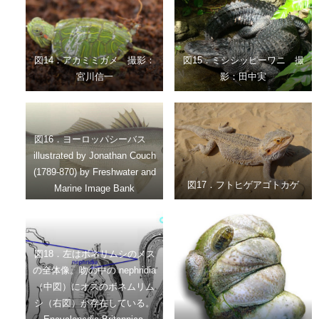
図14．アカミミガメ 撮影：
図15．ミシシッピーワニ 撮
宮川信一
影：田中実
図16．ヨーロッパシーバス
illustrated by Jonathan Couch
(1789-870) by Freshwater and
図17．フトヒゲアゴトカゲ
Marine Image Bank
図18．左はボネリムシのメス
の全体像。吻の中の nephridia
（中図）にオスのボネムリム
シ（右図）が存在している。