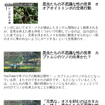
昆虫たちの不思議な性の世界 オ
昆虫たちの不思議な性の世界
オアオイトトンボの交尾行動
トンボにおいてオス・メスが連結したタンデム飛翔がよく観察される
が、交尾を終えた後も仲良くつがいで行動しているのは、ほのぼのと
した姿ではなく、交尾を済ませたメスを自由に解放させられない（他
のオスに奪われないようにガードする）という交尾後のオ...
昆虫たちの不思議な性の世界 カ
昆虫たちの不思議な性の世界
ブトムシのツノの出来かた？
YouTubeで本ブログの動画公開中！ → カブトムシのツノのもとになっ
ている所、またそのできかたの紹介です。 もとになっているところ
は、しわしわの塊で、蛹の時期からツノになるために、シュッとシワ
がのびてツノが出来上がることが解説されて...
「元気な」オスを好むのはホタル
昆虫たちの不思議な性の世界