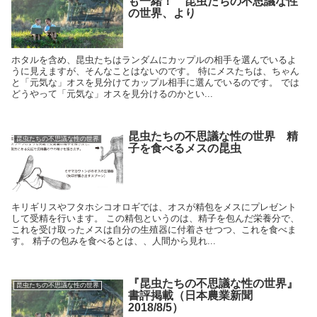
も一緒！ 昆虫たちの不思議な性
の世界、より
ホタルを含め、昆虫たちはランダムにカップルの相手を選んでいるよ
うに見えますが、そんなことはないのです。 特にメスたちは、ちゃん
と「元気な」オスを見分けてカップル相手に選んでいるのです。 では
どうやって「元気な」オスを見分けるのかとい...
昆虫たちの不思議な性の世界 精
昆虫たちの不思議な性の世界
子を食べるメスの昆虫
キリギリスやフタホシコオロギでは、オスが精包をメスにプレゼント
して受精を行います。 この精包というのは、精子を包んだ栄養分で、
これを受け取ったメスは自分の生殖器に付着させつつ、これを食べま
す。 精子の包みを食べるとは、、人間から見れ...
『昆虫たちの不思議な性の世界』
昆虫たちの不思議な性の世界
書評掲載（日本農業新聞
2018/8/5）