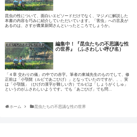
昆虫の性について、面白いエピソードだけでなく、マジメに解説した
本書の内容を巧みに紹介していただいています。「害虫」への言及が
あるのは、さすが農業新聞さんといったところでしょうか。
編集中！『昆虫たちの不思議な性
昆虫たちの不思議な性の世界
の世界』（ふさわしい呼び名）
「４章 交わりの儀」の中での赤字。筆者の東城先生のものでして、修
正前は「小顎髭（ルビであごひげ）」となっていたのですが、、、実
は「小顎鬚」（ひげの漢字が難しい方）でルビは「しょうがくしゅ」
というのがふさわしいようです。でも「あごひげ」でも問...
ホーム
昆虫たちの不思議な性の世界