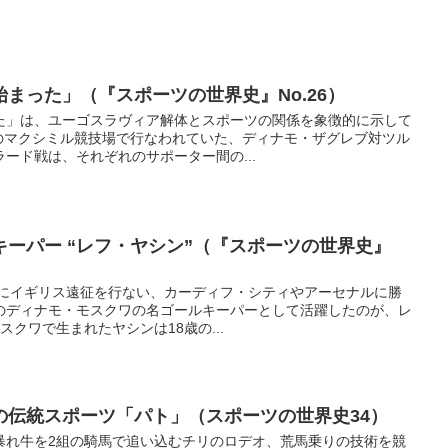
まった」（『スポーツの世界史』No.26）
た」は、ユーゴスラヴィア解体とスポーツの関係を象徴的に示して
ブのマクシミル競技場で行なわれていた、ディナモ・ザグレブ対ツル
ード戦は、それぞれのサポーター間の...
ーパー “レフ・ヤシン”（『スポーツの世界史』
年にイギリス遠征を行ない、カーディフ・シティやアーセナルに勝
のディナモ・モスクワの名ゴールキーパーとして活躍したのが、レ
スクワで生まれたヤシンは18歳の...
の伝統スポーツ「パト」（スポーツの世界史34）
暴れ牛を2組の騎馬で追い込むチリのロデオ、荒馬乗りの技術を競