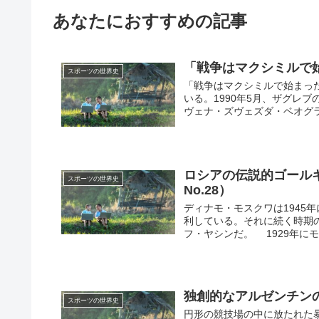
あなたにおすすめの記事
「戦争はマクシミルで始
スポーツの世界史
「戦争はマクシミルで始まっ
いる。1990年5月、ザグレ
ヴェナ・ズヴェズダ・ベオグラ
ロシアの伝説的ゴールキ
スポーツの世界史
No.28）
ディナモ・モスクワは1945
利している。それに続く時期
フ・ヤシンだ。 1929年にモ
独創的なアルゼンチン
スポーツの世界史
円形の競技場の中に放たれた