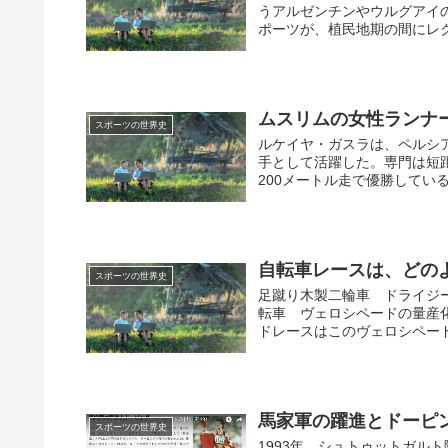
うアルゼンチンやウルグアイ
ポーツが、植民地期の間にレク
ムスリムの女性ランナー
スポーツの世界史
ルケイヤ・ガスラは、ペルシア
手として活躍した。専門は短距
200メートル走で優勝している
自転車レースは、どの
スポーツの世界史
足蹴り木製二輪車 ドライジ
転車 ヴェロシペードの量産化
ドレースはこのヴェロシペードを
馬家軍の躍進とドーピ
スポーツの世界史
1993年、シュトゥットガルト