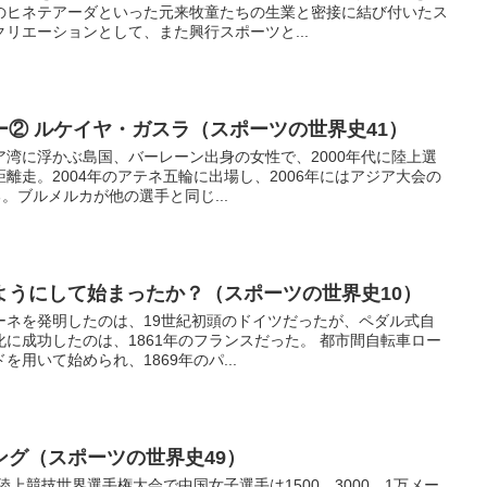
のヒネテアーダといった元来牧童たちの生業と密接に結び付いたス
リエーションとして、また興行スポーツと...
② ルケイヤ・ガスラ（スポーツの世界史41）
湾に浮かぶ島国、バーレーン出身の女性で、2000年代に陸上選
離走。2004年のアテネ五輪に出場し、2006年にはアジア大会の
。ブルメルカが他の選手と同じ...
ようにして始まったか？（スポーツの世界史10）
ーネを発明したのは、19世紀初頭のドイツだったが、ペダル式自
に成功したのは、1861年のフランスだった。 都市間自転車ロー
用いて始められ、1869年のパ...
ング（スポーツの世界史49）
陸上競技世界選手権大会で中国女子選手は1500、3000、1万メー