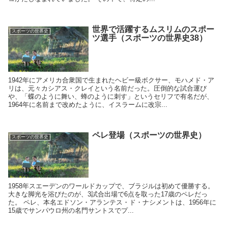
世界で活躍するムスリムのスポー
スポーツの世界史
ツ選手（スポーツの世界史38）
1942年にアメリカ合衆国で生まれたヘビー級ボクサー、モハメド・ア
リは、元々カシアス・クレイという名前だった。圧倒的な試合運び
や、「蝶のように舞い、蜂のように刺す」というセリフで有名だが、
1964年に名前まで改めたように、イスラームに改宗...
ペレ登場（スポーツの世界史）
スポーツの世界史
1958年スエーデンのワールドカップで、ブラジルは初めて優勝する。
大きな脚光を浴びたのが、3試合出場で6点を取った17歳のペレだっ
た。 ペレ、本名エドソン・アランテス・ド・ナシメントは、1956年に
15歳でサンパウロ州の名門サントスでプ...