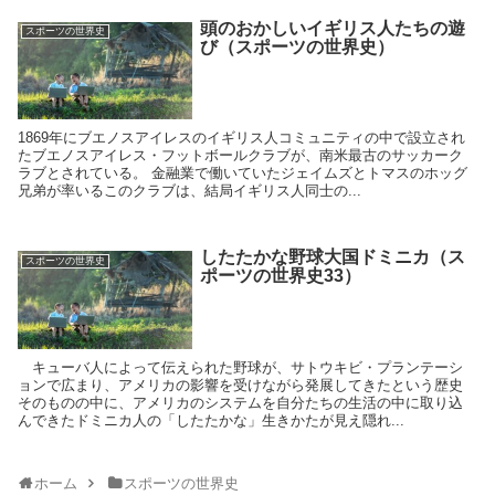
頭のおかしいイギリス人たちの遊
スポーツの世界史
び（スポーツの世界史）
1869年にブエノスアイレスのイギリス人コミュニティの中で設立され
たブエノスアイレス・フットボールクラブが、南米最古のサッカーク
ラブとされている。 金融業で働いていたジェイムズとトマスのホッグ
兄弟が率いるこのクラブは、結局イギリス人同士の...
したたかな野球大国ドミニカ（ス
スポーツの世界史
ポーツの世界史33）
キューバ人によって伝えられた野球が、サトウキビ・プランテーシ
ョンで広まり、アメリカの影響を受けながら発展してきたという歴史
そのものの中に、アメリカのシステムを自分たちの生活の中に取り込
んできたドミニカ人の「したたかな」生きかたが見え隠れ...
ホーム
スポーツの世界史