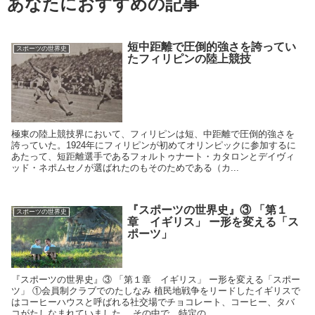
あなたにおすすめの記事
短中距離で圧倒的強さを誇ってい
スポーツの世界史
たフィリピンの陸上競技
極東の陸上競技界において、フィリピンは短、中距離で圧倒的強さを
誇っていた。1924年にフィリピンが初めてオリンピックに参加するに
あたって、短距離選手であるフォルトゥナート・カタロンとデイヴィ
ッド・ネポムセノが選ばれたのもそのためである（カ...
『スポーツの世界史』③ 「第１
スポーツの世界史
章 イギリス」 ー形を変える「ス
ポーツ」
『スポーツの世界史』③ 「第１章 イギリス」 ー形を変える「スポー
ツ」 ①会員制クラブでのたしなみ 植民地戦争をリードしたイギリスで
はコーヒーハウスと呼ばれる社交場でチョコレート、コーヒー、タバ
コがたしなまれていました。 その中で、特定の...