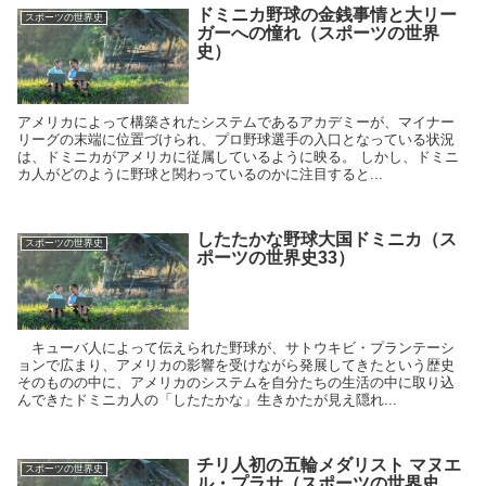
ドミニカ野球の金銭事情と大リー
スポーツの世界史
ガーへの憧れ（スポーツの世界
史）
アメリカによって構築されたシステムであるアカデミーが、マイナー
リーグの末端に位置づけられ、プロ野球選手の入口となっている状況
は、ドミニカがアメリカに従属しているように映る。 しかし、ドミニ
カ人がどのように野球と関わっているのかに注目すると...
したたかな野球大国ドミニカ（ス
スポーツの世界史
ポーツの世界史33）
キューバ人によって伝えられた野球が、サトウキビ・プランテーシ
ョンで広まり、アメリカの影響を受けながら発展してきたという歴史
そのものの中に、アメリカのシステムを自分たちの生活の中に取り込
んできたドミニカ人の「したたかな」生きかたが見え隠れ...
チリ人初の五輪メダリスト マヌエ
スポーツの世界史
ル・プラサ（スポーツの世界史