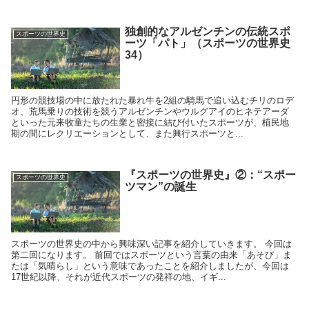
独創的なアルゼンチンの伝統スポ
スポーツの世界史
ーツ「パト」（スポーツの世界史
34）
円形の競技場の中に放たれた暴れ牛を2組の騎馬で追い込むチリのロデ
オ、荒馬乗りの技術を競うアルゼンチンやウルグアイのヒネテアーダ
といった元来牧童たちの生業と密接に結び付いたスポーツが、植民地
期の間にレクリエーションとして、また興行スポーツと...
『スポーツの世界史』②：“スポー
スポーツの世界史
ツマン”の誕生
スポーツの世界史の中から興味深い記事を紹介していきます。 今回は
第二回になります。 前回ではスポーツという言葉の由来「あそび」ま
たは「気晴らし」という意味であったことを紹介しましたが、今回は
17世紀以降、それが近代スポーツの発祥の地、イギ...