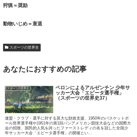
狩猟＝奨励
動物いじめ＝衰退
スポーツの世界史
あなたにおすすめの記事
ペロンによるアルゼンチン 少年サ
スポーツの世界史
ッカー大会「エビータ選手権」
（スポーツの世界史37）
連盟・クラブ・選手に対する莫大な財政支援、1950年のバスケットボ
ール世界選手権や1951年の第1回パンアメリカン競技大会などの国際大
会の招致、国民的人気を誇ったファーストレディの名を冠した全国少
年サッカー大会「エビータ選手権」の開催とい...