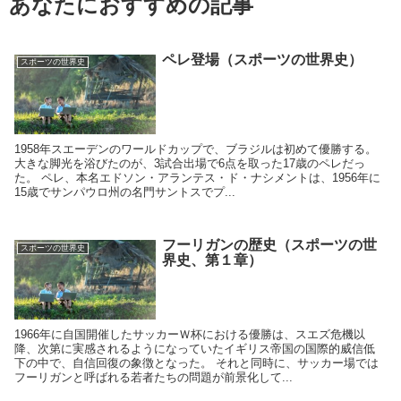
あなたにおすすめの記事
ペレ登場（スポーツの世界史）
スポーツの世界史
1958年スエーデンのワールドカップで、ブラジルは初めて優勝する。
大きな脚光を浴びたのが、3試合出場で6点を取った17歳のペレだっ
た。 ペレ、本名エドソン・アランテス・ド・ナシメントは、1956年に
15歳でサンパウロ州の名門サントスでプ...
フーリガンの歴史（スポーツの世
スポーツの世界史
界史、第１章）
1966年に自国開催したサッカーＷ杯における優勝は、スエズ危機以
降、次第に実感されるようになっていたイギリス帝国の国際的威信低
下の中で、自信回復の象徴となった。 それと同時に、サッカー場では
フーリガンと呼ばれる若者たちの問題が前景化して...