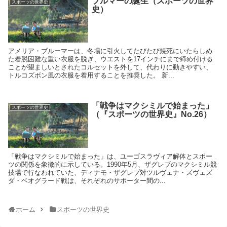
ブルマーの誕生（スポーツの世界
スポーツの世界史
史）
アメリア・ブルーマーは、冬場に引火してたびたび焼死にいたらしめ
た着脱困難な重い衣服を脱ぎ、ウエストを17インチにまで締め付ける
ことが望ましいとされたコルセットを外して、代わりに動きやすい、
トルコズボン風の衣服を着用することを推奨した。 新...
「戦争はマクシミルで始まった」
スポーツの世界史
（『スポーツの世界史』No.26）
「戦争はマクシミルで始まった」は、ユーゴスラヴィア解体とスポー
ツの関係を象徴的に示している。1990年5月、ザグレブのマクシミル競
技場で行なわれていた、ディナモ・ザグレブ対ツルヴェナ・ズヴェズ
ダ・ベオグラード戦は、それぞれのサポーター間の...
ホーム
スポーツの世界史