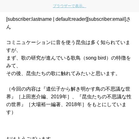
ブラウザーで表示。
[subscriber:lastname | default:reader][subscriber:email]さ
ん
コミニュケーションに音を使う昆虫は多く知られていま
すが、
まず、歌の研究が進んでいる歌鳥（song bird）の特徴を
みて、
その後、昆虫たちの歌に触れてみたいと思います。
（今回の内容は『遺伝子から解き明かす鳥の不思議な世
界』［上田恵介編、2019年］、『昆虫たちの不思議な性
の世界』［大場裕一編著、2018年］をもとにしていま
す）
おはようございます。